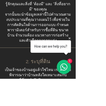
รู้จักคุณและสิ่งที่ "ต้องมี" และ "สิ่งที่อยาก
มี" ของคุณ
จากนั้นจะนำข้อมูลเหล่านี้ไปคำนวณตาม
งบประมาณที่คุณวางแผนไว้ เพื่อช่วยใน
การตัดสินใจด้านการออกแบบ กำหนด
พารามิเตอร์สำหรับการซื้อที่ดิน ขนาด
บ้าน จำนวนห้อง แนวทางการก่อสร้าง
และตัวเลือกการตกแต่ง
How can we help you?
2. ระบุที่ดิน
1
เป็นเจ้าของบ้านอยู่แล้วใช่ไหม เราจะช่วย
พิจารณาว่าบ้านหลังใดเหมาะสมกับ
สถานที่ โดยคำนึงถึงกฎการแบ่งเขต
(ระยะร่น ความสูง และขนาด) และสภาพ
อากาศ (การกำจัดหิมะ ลมฤดูร้อน ฯลฯ)
ไม่ใช่เจ้าของที่ดิน? เราสามารถแนะนำ
บริษัทอสังหาริมทรัพย์ในพื้นที่เพื่อช่วย