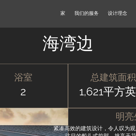
家
我们的服务
设计理念
海湾边
浴室
总建筑面积
2
1,621平方
明亮
紧凑高效的建筑设计，令人叹为观
注目的船头式前部、挑高天