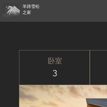
羊蹄雪松
之家
卧室
3