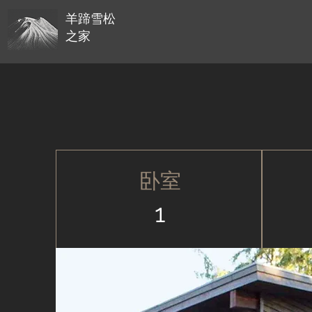
羊蹄雪松
之家
卧室
1