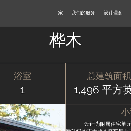
家
我们的服务
设计理念
桦木
浴室
总建筑面积
1
1,496 平方
小
设计为附属住宅单元