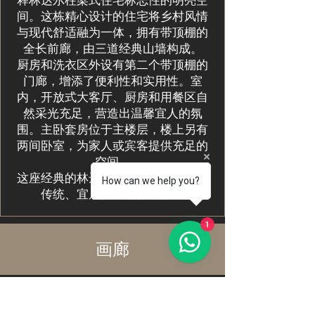
释林达尔柱梁式住宅标志性的明亮空
间。这栋精心设计的住宅将乡村风情
与现代舒适融为一体，拥有带顶棚的
全长前廊，由三道经典山墙构成。
厨房和洗衣区外设有第二个带顶棚的
门廊，增添了便利性和实用性。室
内，开放式大客厅、厨房和用餐区自
然采光充足，营造出温馨宜人的氛
围。主卧套房位于主楼层，楼上另有
两间卧室，为家人或宾客提供充足的
空间。
这座经典的林达尔农舍完美地融合了
How can we help you?
传统、宜居性和永恒风格。
1
画廊