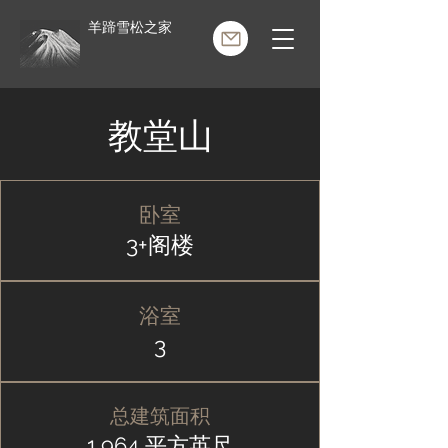
羊蹄雪松之家
教堂山
经典的
卧室
3+阁楼
浴室
3
总建筑面积
1,964 平方英尺