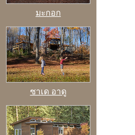
มะกอก
ซาเด อาดู