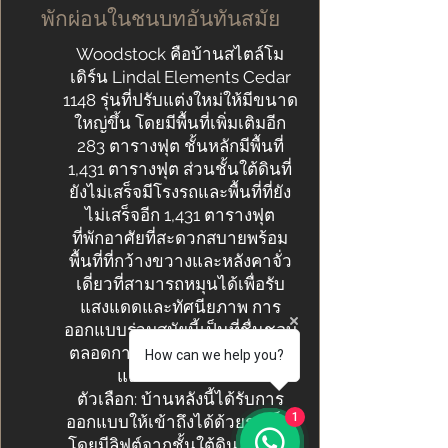
พักผ่อนในชนบทอันทันสมัย
Woodstock คือบ้านสไตล์โม
เดิร์น Lindal Elements
Cedar
1148
รุ่นที่ปรับแต่งใหม่ให้มีขนาด
ใหญ่ขึ้น โดยมีพื้นที่เพิ่มเติมอีก
283 ตารางฟุต ชั้นหลักมีพื้นที่
1,431 ตารางฟุต ส่วนชั้นใต้ดินที่
ยังไม่เสร็จมีโรงรถและพื้นที่ที่ยัง
ไม่เสร็จอีก 1,431 ตารางฟุต
ที่พักอาศัยที่สะดวกสบายพร้อม
พื้นที่ที่กว้างขวางและหลังคาจั่ว
เดี่ยวที่สามารถหมุนได้เพื่อรับ
แสงแดดและทัศนียภาพ การ
ออกแบบร่วมสมัยนี้เป็นที่ชื่นชอบ
ตลอดกาลโดยมีห้องนอน 2 ห้อง
How can we help you?
และห้องน้ำ 2 ห้อง
ตัวเลือก: บ้านหลังนี้ได้รับการ
1
ออกแบบให้เข้าถึงได้ด้วยรถเข็น
โดยมีลิฟต์จากชั้นใต้ดิน/โรงรถ