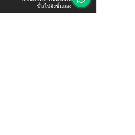
ขึ้นไปยังชั้นสอง
แกลเลอรี่
ตัวแทนจำหน่ายอิสระ
info@yoteicedarhomes.com
336-20 โทมิคาวะ นิเซโกะ ฮอกไกโด