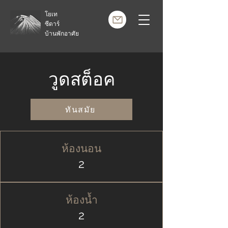
โยเท
ซีดาร์
บ้านพักอาศัย
วูดสต็อค
ทันสมัย
ห้องนอน
2
ห้องน้ำ
2